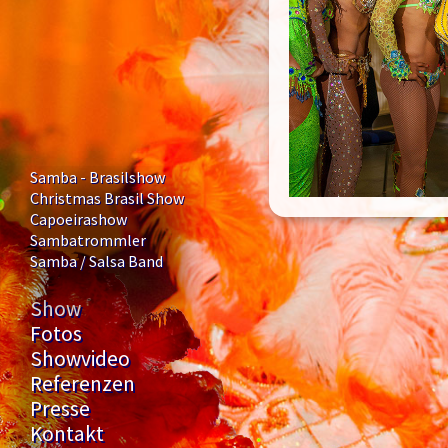
Samba - Brasilshow
Christmas Brasil Show
Capoeirashow
Sambatrommler
Samba / Salsa Band
Show
Fotos
Showvideo
Referenzen
Presse
Kontakt