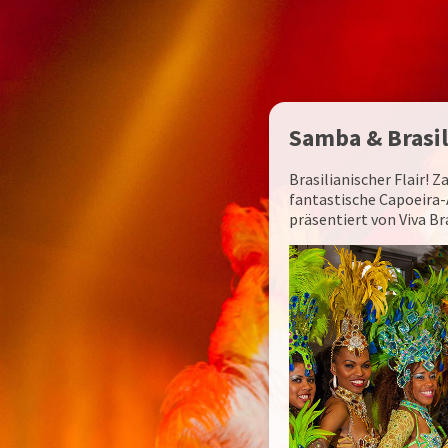
Samba & Brasi
Brasilianischer Flair!
fantastische Capoeira
präsentiert von Viva B